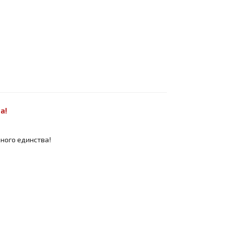
а!
дного единства!