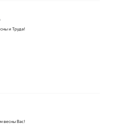
ы
сны и Труда!
м весны Вас!