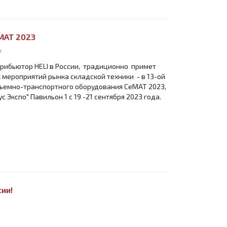
еМАТ 2023
ы
трибьютор HELI в России, традиционно примет
 мероприятий рынка складской техники - в 13-ой
емно-транспортного оборудования СеМАТ 2023,
с Экспо" Павильон 1 с 19 -21 сентября 2023 года.
ии!