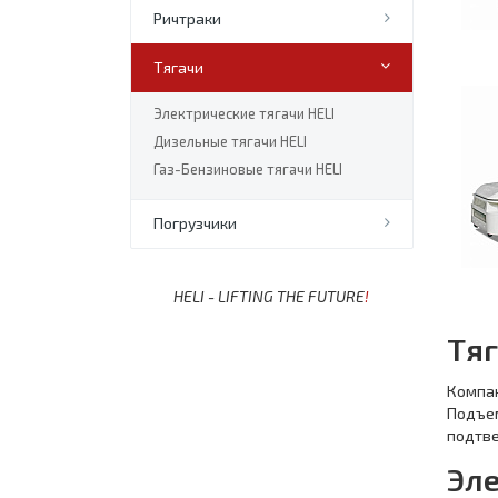
Ричтраки
Тягачи
Электрические тягачи HELI
Дизельные тягачи HELI
Газ-Бензиновые тягачи HELI
Погрузчики
HELI - LIFTING THE FUTURE
!
Тяг
Компа
Подъем
подтве
Эл