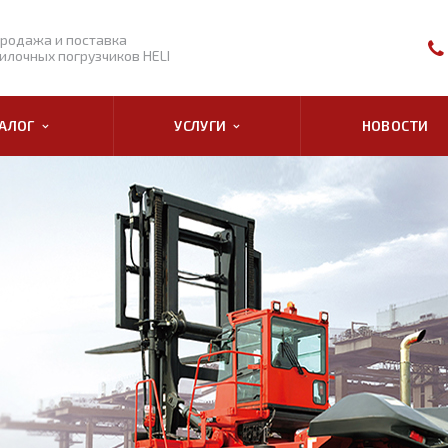
родажа и поставка
илочных погрузчиков HELI
ТАЛОГ
УСЛУГИ
НОВОСТИ