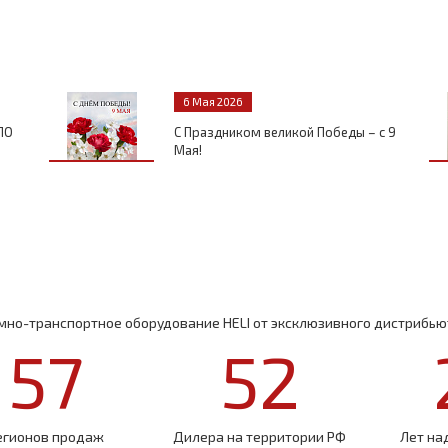
6 Мая 2026
ПО
С Праздником великой Победы – с 9
Мая!
но-транспортное оборудование HELI от эксклюзивного дистрибьют
57
52
егионов продаж
Дилера на территории РФ
Лет на