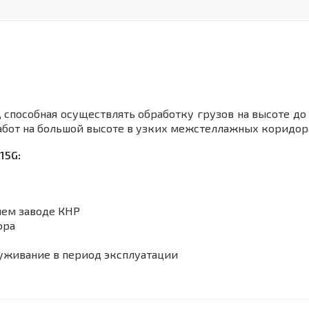
 способная осуществлять обработку грузов на высоте до 
абот на большой высоте в узких межстеллажных коридо
15G:
шем заводе КНР
ора
луживание в период эксплуатации