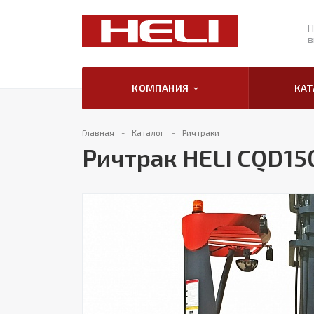
П
в
КОМПАНИЯ
КА
Главная
Каталог
Ричтраки
Ричтрак HELI CQD15