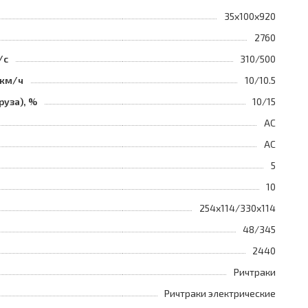
35x100x920
2760
/с
310/500
 км/ч
10/10.5
руза), %
10/15
AC
AC
5
10
254x114/330x114
48/345
2440
Ричтраки
Ричтраки электрические